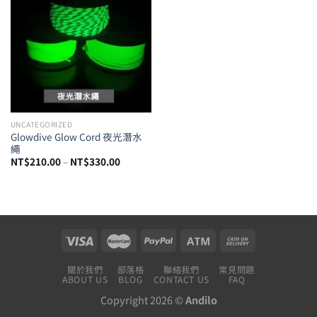
單
UNCATEGORIZED
Glowdive Glow Cord 夜光潛水
繩
NT$
210.00
–
NT$
330.00
關於我們
部落格
聯絡我們
常見問題
ABOUT US
BLOG
CONTACT US
FAQ
Copyright 2026 ©
Andilo